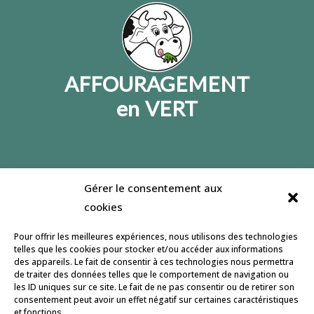
AFFOURAGEMENT
en VERT
Gérer le consentement aux
Jeulin lance un site dédié à l’affouragement en
cookies
vert, son but : informer et accompagner le
développement de cette pratique. Retrouvez
Pour offrir les meilleures expériences, nous utilisons des technologies
nous pour partager et échanger sur notre
page
telles que les cookies pour stocker et/ou accéder aux informations
des appareils. Le fait de consentir à ces technologies nous permettra
facebook
.
de traiter des données telles que le comportement de navigation ou
les ID uniques sur ce site. Le fait de ne pas consentir ou de retirer son
Conception ISF Communication
consentement peut avoir un effet négatif sur certaines caractéristiques
et fonctions.