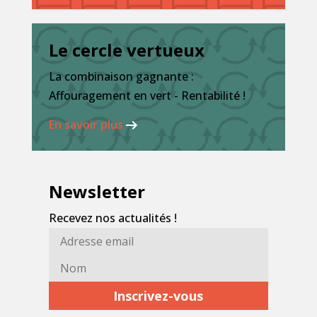
Le cercle vertueux
La combinaison gagnante :
Affouragement en vert - Rentabilité !
En savoir plus
Newsletter
Recevez nos actualités !
Adresse
Nom*
email*