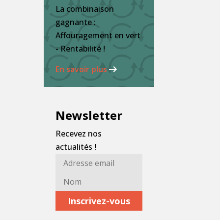
La combinaison
gagnante :
Affouragement en vert
- Rentabilité !
En savoir plus
Newsletter
Recevez nos
actualités !
Adresse
Nom*
email*