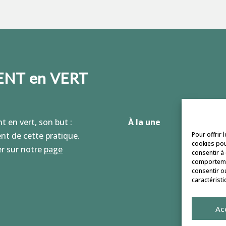
NT en VERT
t en vert, son but :
À la une
Pour offrir 
t de cette pratique.
cookies pou
r sur notre
page
consentir à
comportemen
consentir o
caractéristi
Ac