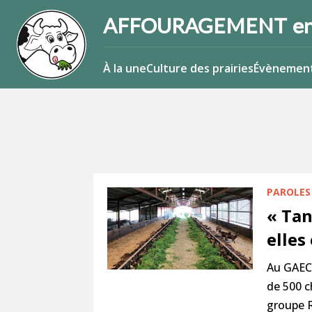
AFFOURAGEMENT en
À la une
Culture des prairies
Évènemen
PAROLES
« Tan
elles
Au GAEC 
de 500 c
groupe R