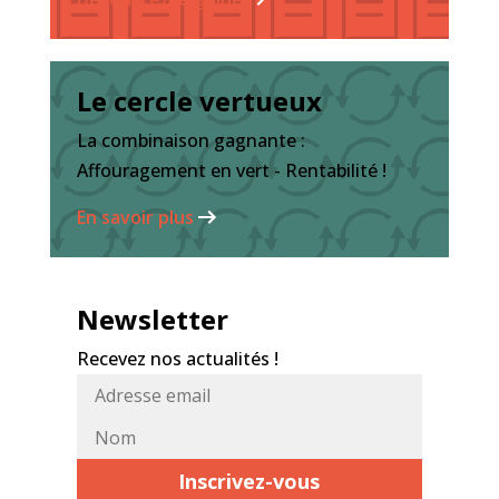
Le cercle vertueux
La combinaison gagnante :
Affouragement en vert - Rentabilité !
En savoir plus
Newsletter
Recevez nos actualités !
Adresse
Nom*
email*