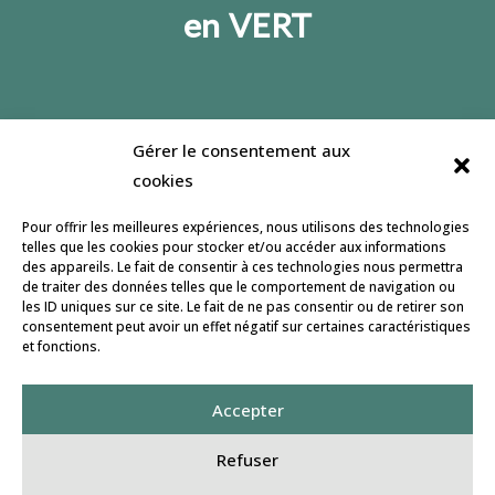
en VERT
Gérer le consentement aux
Jeulin lance un site dédié à l’affouragement en
cookies
vert, son but : informer et accompagner le
développement de cette pratique. Retrouvez
Pour offrir les meilleures expériences, nous utilisons des technologies
nous pour partager et échanger sur notre
page
telles que les cookies pour stocker et/ou accéder aux informations
des appareils. Le fait de consentir à ces technologies nous permettra
facebook
.
de traiter des données telles que le comportement de navigation ou
les ID uniques sur ce site. Le fait de ne pas consentir ou de retirer son
Conception ISF Communication
consentement peut avoir un effet négatif sur certaines caractéristiques
et fonctions.
Mentions légales
Accepter
À la une
Culture des prairies
Refuser