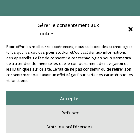
Gérer le consentement aux
Jeulin lance un site dédié à l’affouragement en
cookies
vert, son but : informer et accompagner le
développement de cette pratique. Retrouvez
Pour offrir les meilleures expériences, nous utilisons des technologies
nous pour partager et échanger sur notre
page
telles que les cookies pour stocker et/ou accéder aux informations
des appareils. Le fait de consentir à ces technologies nous permettra
facebook
.
de traiter des données telles que le comportement de navigation ou
les ID uniques sur ce site. Le fait de ne pas consentir ou de retirer son
Conception ISF Communication
consentement peut avoir un effet négatif sur certaines caractéristiques
et fonctions.
Mentions légales
Accepter
À la une
Culture des prairies
Refuser
Voir les préférences