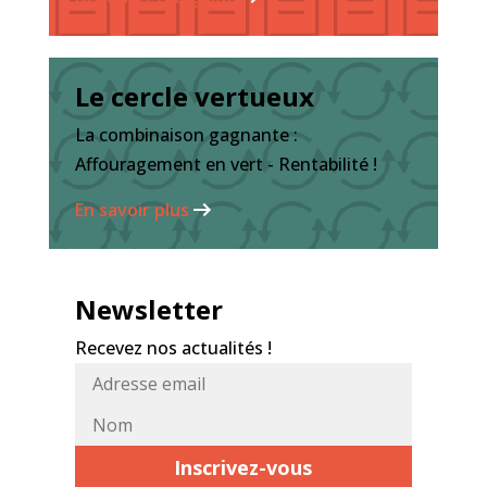
Le cercle vertueux
La combinaison gagnante :
Affouragement en vert - Rentabilité !
En savoir plus
Newsletter
Recevez nos actualités !
Adresse
Nom*
email*