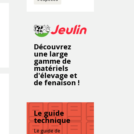
Découvrez
une large
gamme de
matériels
d'élevage et
de fenaison !
Le guide
technique
Le guide de