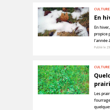
CULTURE 
En hi
En hiver
propice 
l'année à
Publié le 2
CULTURE 
Quelq
prair
Les prai
fourrage
quelques