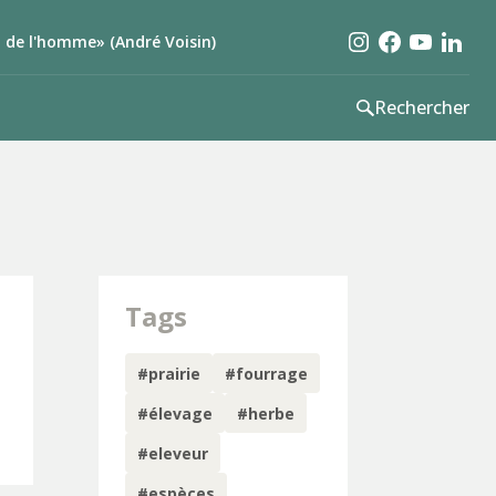
et de l'homme» (André Voisin)
Rechercher
Tags
#prairie
#fourrage
#élevage
#herbe
#eleveur
#espèces