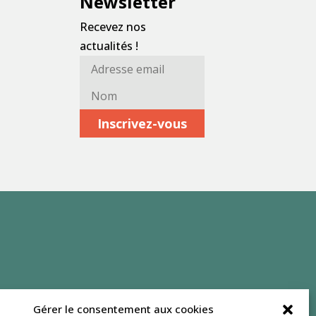
Newsletter
Recevez nos
actualités !
A
N
d
o
r
m
e
*
s
s
e
e
m
a
i
l
*
Gérer le consentement aux cookies