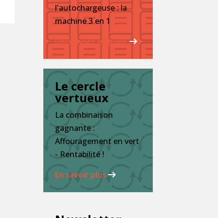
l'autochargeuse : la
machine 3 en 1
Découvrez le guide
Le cercle
vertueux
La combinaison
gagnante :
Affouragement en vert
- Rentabilité !
En savoir plus