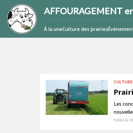
AFFOURAGEMENT en
À la une
Culture des prairies
Évènemen
CULTURE 
Prair
Les cond
nouvelles
Publié le 3