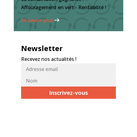
Affouragement en vert - Rentabilité !
En savoir plus
Newsletter
Recevez nos actualités !
Adresse
Nom*
email*