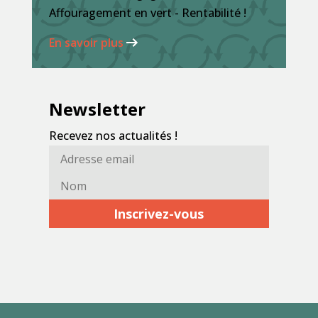
Affouragement en vert - Rentabilité !
En savoir plus
Newsletter
Recevez nos actualités !
Adresse
Nom*
email*