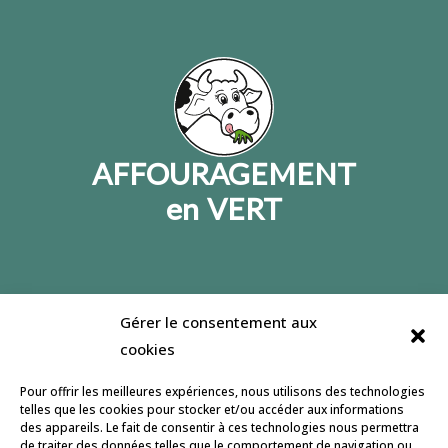
AFFOURAGEMENT
en VERT
Gérer le consentement aux
Jeulin lance un site dédié à l’affouragement en
cookies
vert, son but : informer et accompagner le
développement de cette pratique. Retrouvez
Pour offrir les meilleures expériences, nous utilisons des technologies
nous pour partager et échanger sur notre
page
telles que les cookies pour stocker et/ou accéder aux informations
des appareils. Le fait de consentir à ces technologies nous permettra
facebook
.
de traiter des données telles que le comportement de navigation ou