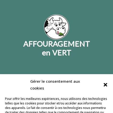
AFFOURAGEMENT
en VERT
Gérer le consentement aux
Jeulin lance un site dédié à l’affouragement en
cookies
vert, son but : informer et accompagner le
développement de cette pratique. Retrouvez
Pour offrir les meilleures expériences, nous utilisons des technologies
nous pour partager et échanger sur notre
page
telles que les cookies pour stocker et/ou accéder aux informations
des appareils. Le fait de consentir à ces technologies nous permettra
facebook
.
de traiter des données telles que le comportement de navigation ou