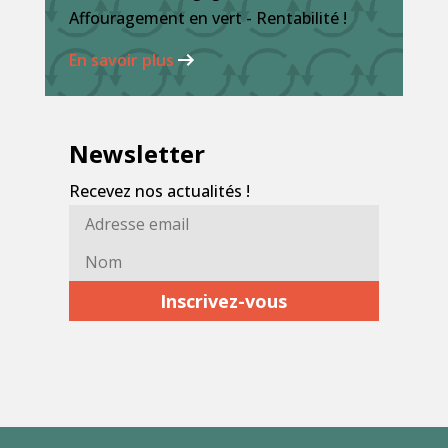
Affouragement en vert - Rentabilité !
En savoir plus
Newsletter
Recevez nos actualités !
Adresse
Nom*
email*