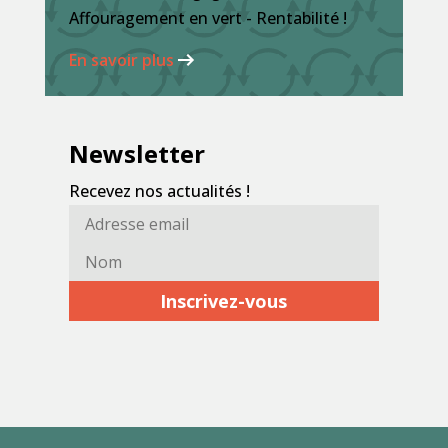
Affouragement en vert - Rentabilité !
En savoir plus
Newsletter
Recevez nos actualités !
Adresse
Nom*
email*