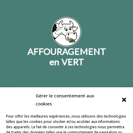
AFFOURAGEMENT
en VERT
Gérer le consentement aux
Jeulin lance un site dédié à l’affouragement en
cookies
vert, son but : informer et accompagner le
développement de cette pratique. Retrouvez
Pour offrir les meilleures expériences, nous utilisons des technologies
nous pour partager et échanger sur notre
page
telles que les cookies pour stocker et/ou accéder aux informations
des appareils. Le fait de consentir à ces technologies nous permettra
facebook
.
de traiter des données telles que le comportement de navigation ou