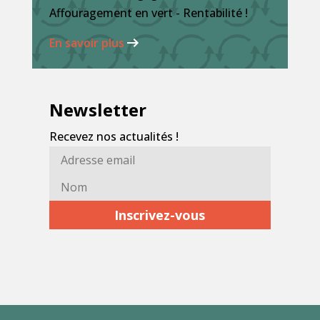
Affouragement en vert - Rentabilité !
En savoir plus
Newsletter
Recevez nos actualités !
Adresse
Nom*
email*