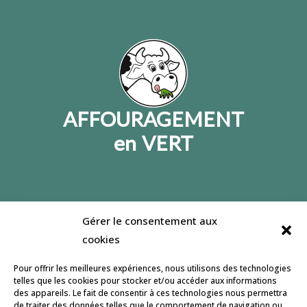
AFFOURAGEMENT
en VERT
Gérer le consentement aux
Jeulin lance un site dédié à l’affouragement en
cookies
vert, son but : informer et accompagner le
développement de cette pratique. Retrouvez
Pour offrir les meilleures expériences, nous utilisons des technologies
nous pour partager et échanger sur notre
page
telles que les cookies pour stocker et/ou accéder aux informations
des appareils. Le fait de consentir à ces technologies nous permettra
facebook
.
de traiter des données telles que le comportement de navigation ou